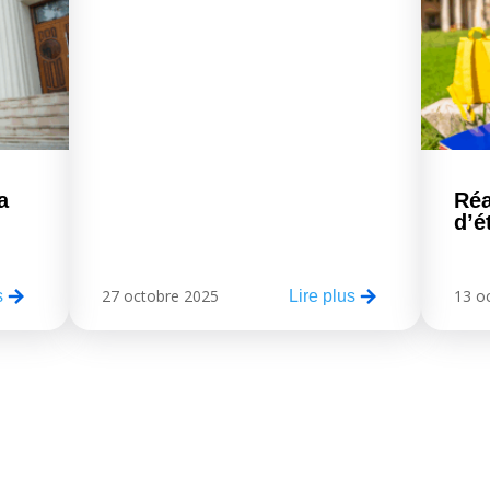
a
Réa
d’é
27 octobre 2025
13 o
s
Lire plus