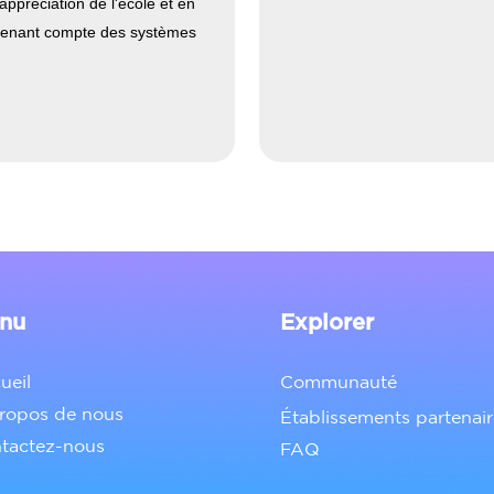
appreciation de l'école et en
 tenant compte des systèmes
nu
Explorer
ueil
Communauté
ropos de nous
Établissements partenair
tactez-nous
FAQ