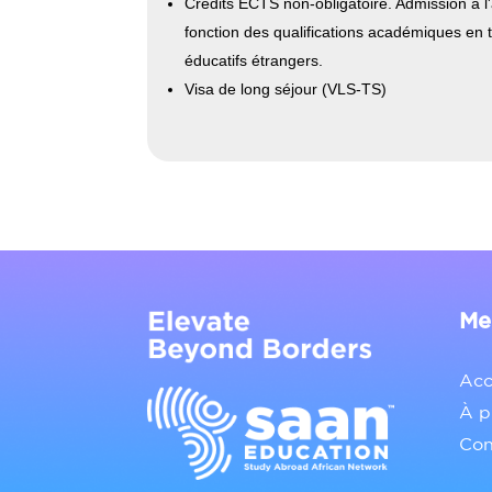
Crédits ECTS non-obligatoire. Admission à l'
fonction des qualifications académiques en
éducatifs étrangers.
Visa de long séjour (VLS-TS)
Me
Acc
À p
Con
Contact