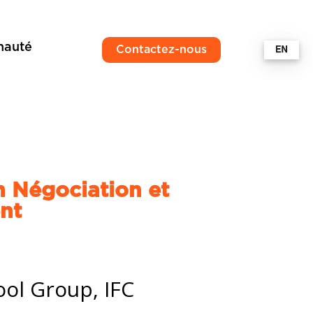
auté
Contactez-nous
on Négociation et
ent
ol Group, IFC