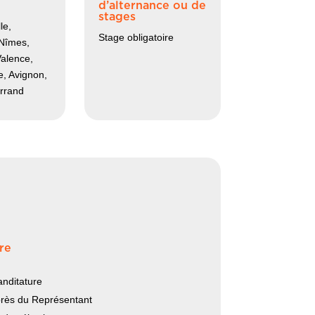
d’alternance ou de
stages
le,
Stage obligatoire
 Nîmes,
alence,
e, Avignon,
rrand
re
anditature
près du Représentant