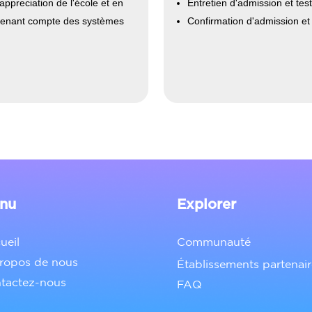
appreciation de l'école et en
Entretien d'admission et test
 tenant compte des systèmes
Confirmation d'admission et 
nu
Explorer
ueil
Communauté
ropos de nous
Établissements partenair
tactez-nous
FAQ